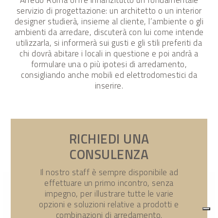
servizio di progettazione: un architetto o un interior
designer studierà, insieme al cliente, l’ambiente o gli
ambienti da arredare, discuterà con lui come intende
utilizzarla, si informerà sui gusti e gli stili preferiti da
chi dovrà abitare i locali in questione e poi andrà a
formulare una o più ipotesi di arredamento,
consigliando anche mobili ed elettrodomestici da
inserire.
RICHIEDI UNA
CONSULENZA
Il nostro staff è sempre disponibile ad
effettuare un primo incontro, senza
impegno, per illustrare tutte le varie
opzioni e soluzioni relative a prodotti e
combinazioni di arredamento.